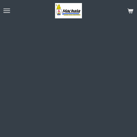
Ga
direct
naar
de
hoofdinhoud