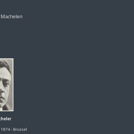
s Machelen
cheler
 1874 - Brussel