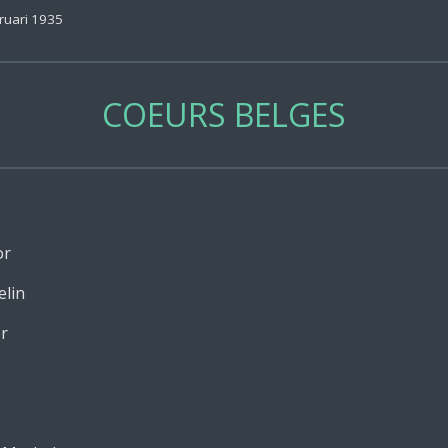
ruari 1935
COEURS BELGES
or
elin
r