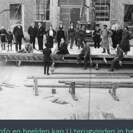
nfo en beelden kan U terugvinden in h