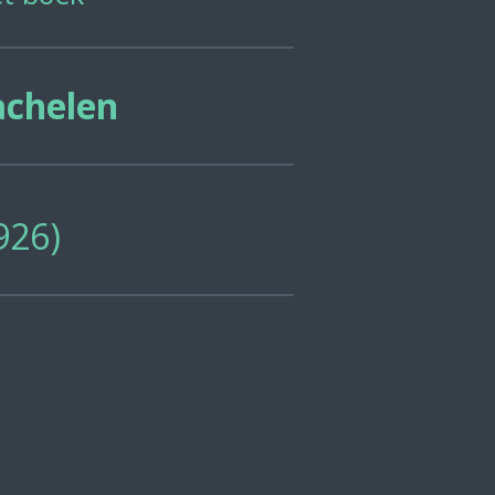
achelen
926)