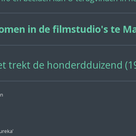
men in de filmstudio's te M
et trekt de honderdduizend (1
an
Eureka'