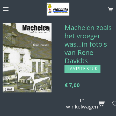
Ga
direct
naar
de
Machelen zoals
hoofdinhoud
het vroeger
was...in foto's
van Rene
Davidts
LAATSTE STUK
€ 7,00
In
winkelwagen