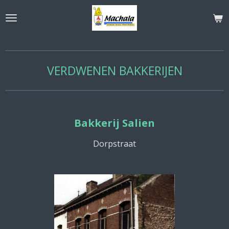
Ga
direct
naar
de
hoofdinhoud
VERDWENEN BAKKERIJEN
Bakkerij Salien
Dorpstraat